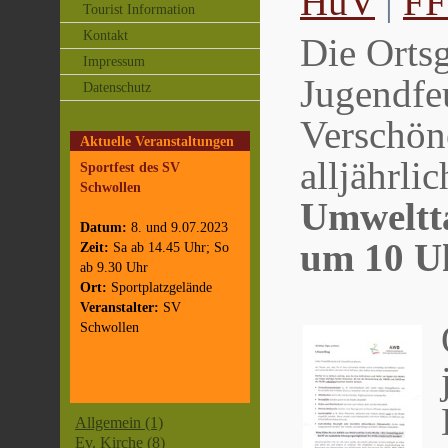
HuV
|
FF
Tourist Information
Kontakt
Die Orts
Impressum
Jugendfe
Datenschutz
Verschö
Aktuelle Veranstaltungen
alljährli
Sportfest des SV
Schwollen
Umweltta
Datum:
8. und 9.07.2023
um 10 U
Zeit:
Sa ab 14.45 Uhr; So
ab 9.30 Uhr
Ort:
Sportplatzgelände
Veranstalter:
SV
Schwollen
Allgemein (1)
Ev. Kirche (8)