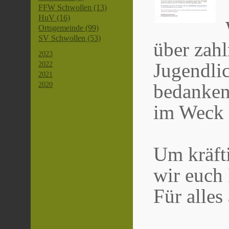
FFW Schwollen (13)
HuV (16)
Ortsgemeinde (99)
SV Schwollen (53)
über zah
2023
Jugendli
2022
2021
2020
bedanken
im Weck 
Um kräft
wir euch
Für alles