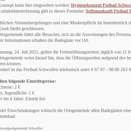
onzept kann hier eingesehen werden:
Hygienekonzept Freibad Schwo
ontaktdatenerfassung gibt es dieses Formular:
Selbstauskunft Freibad 
blichen Abstandsregelungen und eine Maskenpflicht im Innenbereich si
iosk bleibt geschlossen.
rtsgemeinde bittet alle Besucher, sich an die Anweisungen des Personal
re Informationen erhalten die Badegäste vor Ort.
mstag, 24. Juli 2021, gelten die Ferienöffnungszeiten: täglich von 11 b
rtsgemeinde weist darauf hin, dass die Öffnungszeiten aufgrund des b
eren können.
edarf ist das Freibad Schwollen telefonisch unter 0 67 87 - 98 88 263 f
lten folgende Eintrittspreise:
hsene: 2 €
r, Jugendliche: 1 €
 bis 6 Jahre: Eintritt frei
 der Einschränkungen wünscht die Ortsgemeinde allen Badegästen eine
immbad.
ationalparkgemeinde Schwollen