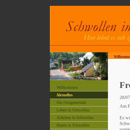
Willkomme
Fr
Willkommen
Aktuelles
28/07
Die Ortsgemeinde
Am Fr
Leben in Schwollen
Es wu
Arbeiten in Schwollen
Schwi
Bauen in Schwollen
vorsie