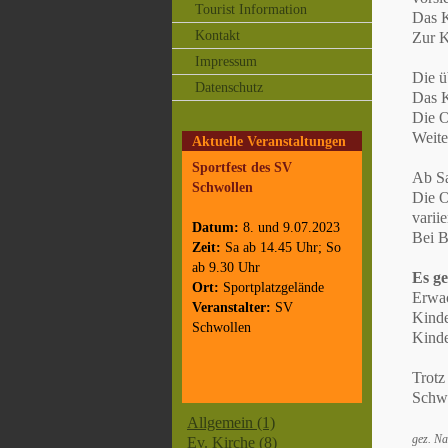
Tourist Information
Das K
Kontakt
Zur K
Impressum
Die ü
Datenschutz
Das K
Die O
Weite
Aktuelle Veranstaltungen
Sportfest des SV
Ab Sa
Schwollen
Die O
varii
Datum:
8. und 9.07.2023
Bei B
Zeit:
Sa ab 14.45 Uhr; So
ab 9.30 Uhr
Es ge
Ort:
Sportplatzgelände
Erwac
Veranstalter:
SV
Kinde
Schwollen
Kinder
Trotz
Schw
Allgemein (1)
gez. N
Ev. Kirche (8)