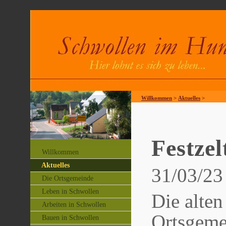
Willkommen
>
Aktuelles
>
Festzel
Willkommen
Aktuelles
31/03/23
Die Ortsgemeinde
Leben in Schwollen
Die alten
Arbeiten in Schwollen
Ortsgeme
Bauen in Schwollen