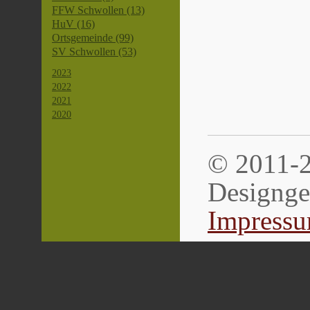
FFW Schwollen (13)
HuV (16)
Ortsgemeinde (99)
SV Schwollen (53)
2023
2022
2021
2020
© 2011-2
Designg
Impress