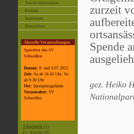
Tourist Information
zurzeit 
Kontakt
aufbereit
Impressum
Datenschutz
ortsansä
Aktuelle Veranstaltungen
Spende an
Sportfest des SV
ausgelie
Schwollen
Datum:
8. und 9.07.2023
Zeit:
Sa ab 14.45 Uhr; So
ab 9.30 Uhr
gez. Heiko H
Ort:
Sportplatzgelände
Veranstalter:
SV
Nationalpar
Schwollen
Allgemein (1)
Ev. Kirche (8)